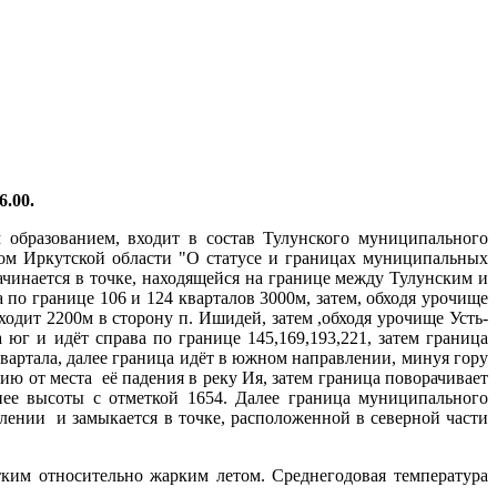
.00.
 образованием, входит в состав Тулунского муниципального
ом Иркутской области "О статусе и границах муниципальных
ачинается в точке, находящейся на границе между Тулунским и
 по границе 106 и 124 кварталов 3000м, затем, обходя урочище
одит 2200м в сторону п. Ишидей, затем ,обходя урочище Усть-
юг и идёт справа по границе 145,169,193,221, затем граница
квартала, далее граница идёт в южном направлении, минуя гору
нию от места её падения в реку Ия, затем граница поворачивает
ее высоты с отметкой 1654. Далее граница муниципального
ении и замыкается в точке, расположенной в северной части
ким относительно жарким летом. Среднегодовая температура