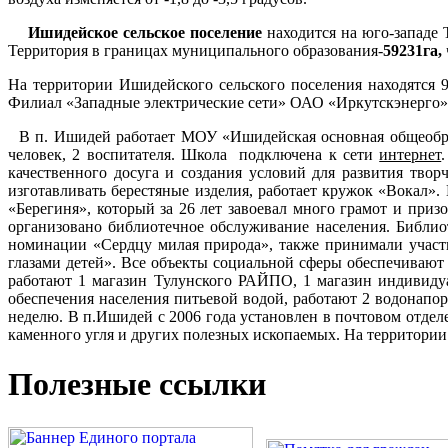
Ишидейское сельское поселение
находится на юго-западе 
Территория в границах муниципального образования-
59231га,
На территории Ишидейского сельского поселения находятся 
Филиал «Западные электрические сети» ОАО «Иркутскэнерго»,
В п. Ишидей работает МОУ «Ишидейская основная общеобразо
человек, 2 воспитателя. Школа подключена к сети
интернет
качественного досуга и создания условий для развития тво
изготавливать берестяные изделия, работает кружок «Вокал»
«Берегиня», который за 26 лет завоевал много грамот и при
организовано библиотечное обслуживание населения. Библио
номинации «Сердцу милая природа», также принимали участи
глазами детей». Все объекты социальной сферы обеспечивают
работают 1 магазин Тулунского РАЙПО, 1 магазин индивиду
обеспечения населения питьевой водой, работают 2 водонапо
неделю. В п.Ишидей с 2006 года установлен в почтовом отделе
каменного угля и других полезных ископаемых. На территории
Полезные ссылки