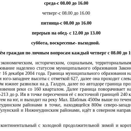
среда-с 08.00 до 16.00
четверг-с 08.00 до 16.00
пятница-с 08.00 до 16.00
перерыв на обед- с 12.00 до 13.00
суббота, воскресенье- выходной.
ём граждан по личным вопросам каждый четверг с 08.00 до 16
экономическим, историческим, социальным, территориальным
зование наделено статусом муниципального образования Закон
 16 декабря 2004 года. Граница муниципального образования н
юго-западнее высоты с отметкой 627, далее она проходит слева
м южнее развилки на д. Галдун, далее по автодоре граница прох
овения реки со 160 кварталом. Далее граница поворачивает на 
-213 до р. Ия в точке пересечения её с восточной границей 240 
затем на юг, и выходит на реку Мал. Шаблык 4500м выше по тече
динским районами в точке, находящейся 800м северо-западн
Тулунский и Нижнеудинским районами, идёт в северном направл
 континентальный с холодной продолжительной зимой и корот