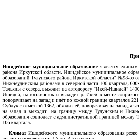
При
Ишидейское муниципальное образование
является единым 
района Иркутской области. Ишидейское муниципальное обра
образований Тулунского района Иркутской области" №98-оз от
Нижнеудинским районами в северной части 106 квартала, 600м 
Тальяны с севера, выходит на автодорогу "Икей-Ишидей" 1400
Ишидей, на юго-восток и выходит р. Икей в месте соприкосн
поворачивает на запад и идёт по южной границе кварталов 221
Сублук с отметкой 1362, обходит её, поворачивая на запад, а 
на запад и выходит на границу между Тулунским и Нижнеу
образования совподает с административной границей между 
106 квартала.
Климат
Ишидейского муниципального образования резко
воздуха изменяется от -1,8 до -3,5 градусов.