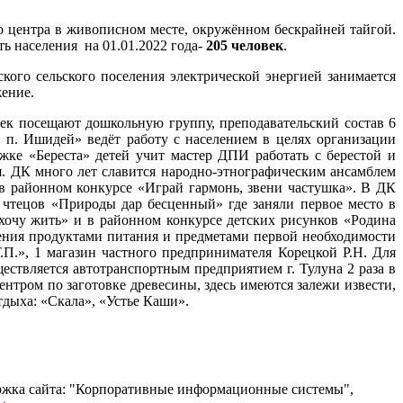
о центра в живописном месте, окружённом бескрайней тайгой.
ь населения на 01.01.2022 года-
205
человек
.
ого сельского поселения электрической энергией занимается
ение.
ек посещают дошкольную группу, преподавательский состав 6
 Ишидей» ведёт работу с населением в целях организации
жке «Береста» детей учит мастер ДПИ работать с берестой и
я. ДК много лет славится народно-этнографическим ансамблем
 в районном конкурсе «Играй гармонь, звени частушка». В ДК
 чтецов «Природы дар бесценный» где заняли первое место в
хочу жить» и в районном конкурсе детских рисунков «Родина
ления продуктами питания и предметами первой необходимости
.», 1 магазин частного предпринимателя Корецкой Р.Н. Для
ствляется автотранспортным предприятием г. Тулуна 2 раза в
ентром по заготовке древесины, здесь имеются залежи извести,
дыха: «Скала», «Устье Каши».
жка сайта: "Корпоративные информационные системы",