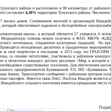
Тулунского района и расположено в 90 километрах от районног
что составляет
4,38%
территории Тулунского района. Численност
97 жилых домов. Снабжением жителей и организаций Ишидейск
 который обеспечивает надежное и бесперебойное электроснабж
вательная школа», в которой обучается 27 учащихся, 6 челов
. Медицинскую помощь можно получить в ФАП. МКУК «КДЦ п.
рческого потенциала, сохранения культурных традиций. На кру
. Проводятся молодёжные дискотеки и праздничные мероприяти
зов за своё творчество и последняя в 2013 году, это ГРАН-ПРИ
тека, со своими читателями, участвовала в районном конкурсе
е в областном конкурсе детских рисунков «Мир, в котором я 
 необходимое существование поселения. Для обеспечения насе
ального предпринимателя Бушмакиной Т.П. ИП «Бушмакина Т.П
рные башни. Транспортное сообщение с районным центром осуще
нии таксофон. Имеется связь Tele2. Посёлок Ишидей является ц
 Ишидейского сельского поселения имеются прекрасные места от
Поддер