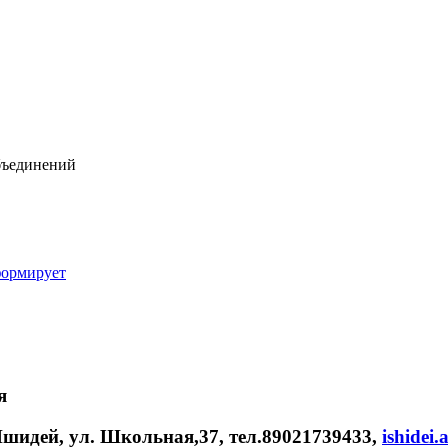
бъединений
формирует
я
Ишидей, ул. Школьная,37, тел.89021739433,
ishidei